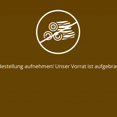
Produkte und Preise
Kaminholz-Lieferservice
Kontakt
nd Kaminholz
»
Kaminholz Eiche trocken 30-33 cm
aminholz Eiche trocken 30-
uns kaufen Sie Holz aus der Region für die Region. Unser trockene
ogischer Brennstoff für Kamine, Holzöfen und Heizungsanlagen. Un
sofortigen Verbrennung geeignet
.
Scheitlänge von 30-33 cm eignet sich
ideal für die meisten Öfen u
ach Bestellmenge wählen wir die für Sie günstigste und praktikabe
fix in der Abbildung) und platzieren Ihre Brennholz-Bestellung a
ge, Carport oder im Garten – fester Untergrund für unseren Hub