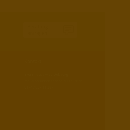
Beratung
anfragen
Kontakt
Brennholzservice Duisburg
mail@brennholzservice-duisburg.de
0174 / 857 11 287