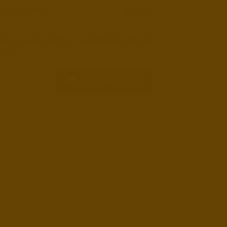
73
€
üttraummeter)
ab
Eiche trocken 30-33 cm zu bestellen und sich
assen.
Jetzt bestellen