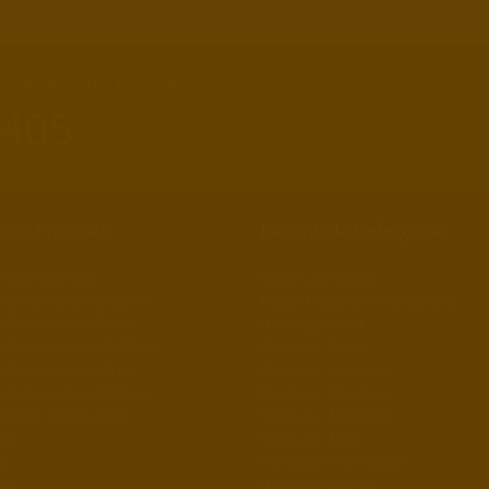
aten Sie gerne persönlich.
 405
olz-Produkte
Kaminholz-Liefergebiet
z und Kaminholz
Unser Liefergebiet
 Birke trocken 30-33 cm
Region Duisburg und Umgebung
 Birke trocken 25 cm
Duisburg – Baerl
z Buche trocken 30-33 cm
Duisburg – Beeck
z Buche trocken 25 cm
Duisburg – Hamborn
z Eiche trocken 30-33 cm
Duisburg – Homberg
z Eiche trocken 25 cm
Duisburg – Meiderich
tts
Duisburg – Mitte
ts
Duisburg – Rheinhausen
lz
Duisburg – Ruhrort