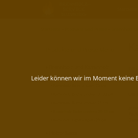
Startseite
Startseite
»
Produkte und Preise
»
Brennholz u
K
Produkte und Preise Menü
Brennholz und Kaminholz
Bei 
ökol
Kaminholz Birke trocken 30-33 cm
zur 
Kaminholz Birke trocken 25 cm
Die 
Kaminholz Buche trocken 30-33 cm
Kaminholz Buche trocken 25 cm
Je n
Kaminholz Eiche trocken 30-33 cm
Pack
Gara
Kaminholz Eiche trocken 25 cm
Holzbriketts