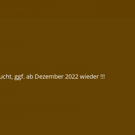
Beratung & Bestellung:
 und Bestellung
0176 / 28 232 405
33 cm
s Eichen-Brennholz ist ein hochwertiger und
ser Holz ist durch die geringe Restfeuchte
nd Kamine
.
lste Verpackungseinheit (wie etwa unser
m gewünschten Ort bei Ihnen zu Hause: Ob
wagen genügt.