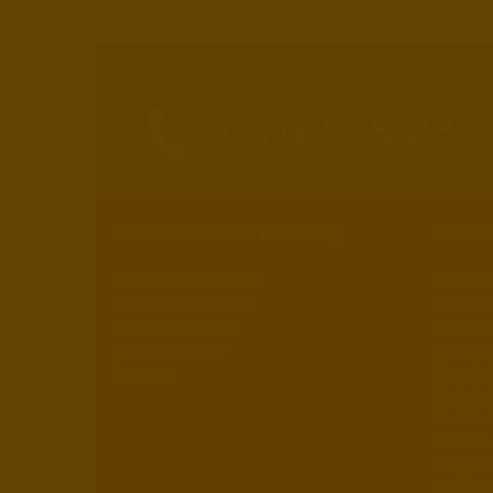
Haben Sie Fragen zu unserem Angebot? Wir ber
0176 / 28 232
Brennholzservice Duisburg
Kaminh
Kaminholz-Lieferservice
Brennhol
Kontakt und Bestellung
Kaminholz
Produkte und Preise
Kaminholz
Brennholz-Partner
Kaminhol
Startseite
Kaminhol
Kaminhol
Kaminhol
Holzbrike
Holzpelle
Anzündho