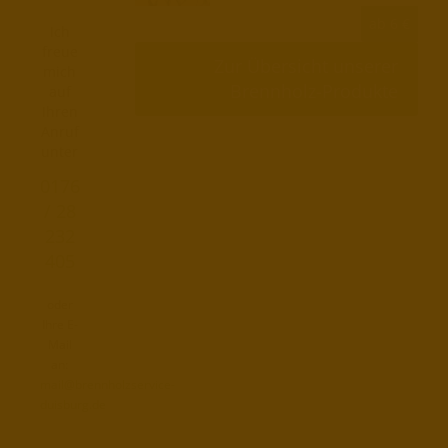
ab 6 €
Ich
freue
Zur Übersicht unserer
mich
Brennholz-Produkte
auf
Ihren
Anruf
unter
0176
/ 28
232
405
oder
Ihre E-
Mail
an:
mail@brennholzservice-
duisburg.de