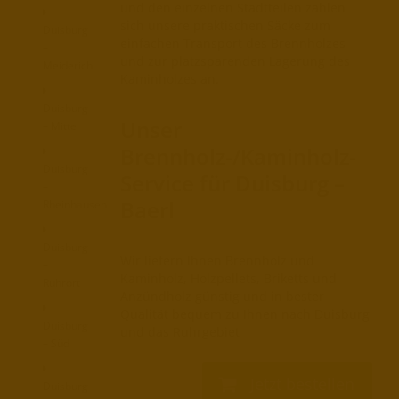
und den einzelnen Stadtteilen zahlen
sich unsere praktischen Säcke zum
Duisburg
einfachen Transport des Brennholzes
–
und zur platzsparenden Lagerung des
Meiderich
Kaminholzes an.
Duisburg
Unser
– Mitte
Brennholz-/Kaminholz-
Duisburg
Service für Duisburg –
–
Baerl
Rheinhausen
Duisburg
Wir liefern Ihnen Brennholz und
–
Kaminholz, Holzpellets, Briketts und
Ruhrort
Anzündholz günstig und in bester
Qualität bequem zu Ihnen nach Duisburg
Duisburg
und das Ruhrgebiet
– Süd
Jetzt bestellen
Duisburg