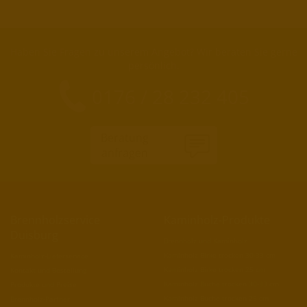
Haben Sie Fragen zu unserem Angebot? Wir beraten Sie gerne
persönlich.
0176 / 28 232 405
Beratung
anfragen
Brennholzservice
Kaminholz-Produkte
Duisburg
Brennholz und Kaminholz
Kaminholz Birke trocken 30-33 cm
Kaminholz-Lieferservice
Kaminholz Birke trocken 25 cm
Kontakt und Bestellung
Kaminholz Buche trocken 30-33 cm
Produkte und Preise
Kaminholz Buche trocken 25 cm
Brennholz-Partner