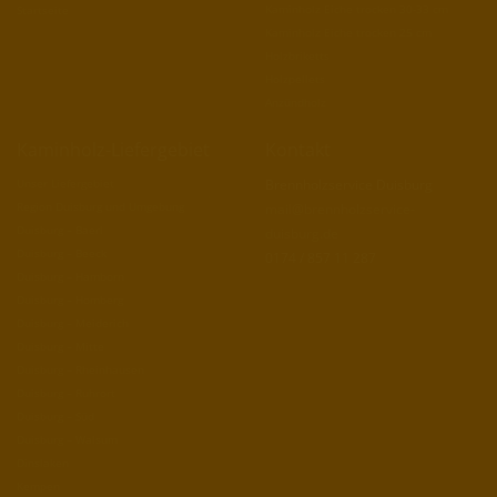
Kaminholz Eiche trocken 30-33 cm
Startseite
Kaminholz Eiche trocken 25 cm
Holzbriketts
Holzpellets
Anzündholz
Kaminholz-Liefergebiet
Kontakt
Unser Liefergebiet
Brennholzservice Duisburg
Region Duisburg und Umgebung
mail@brennholzservice-
Duisburg – Baerl
duisburg.de
Duisburg – Beeck
0174 / 857 11 287
Duisburg – Hamborn
Duisburg – Homberg
Duisburg – Meiderich
Duisburg – Mitte
Duisburg – Rheinhausen
Duisburg – Ruhrort
Duisburg – Süd
Duisburg – Walsum
Dinslaken
Kempen