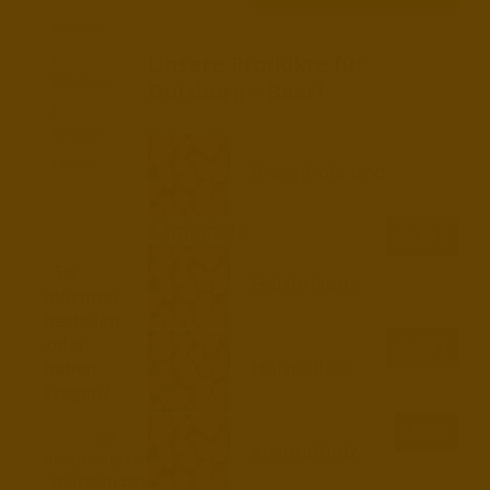
–
Walsum
Unsere Produkte für
Dinslaken
Duisburg – Baerl
Kempen
Moers
Brennholz und
Kaminholz
ab 73 €
Sie
Holzbriketts
möchten
bestellen
oder
ab 98 €
Holzpellets
haben
Fragen?
ab 5 €
Ihr
Anzündholz
Ansprechpartner
Thorsten Baum