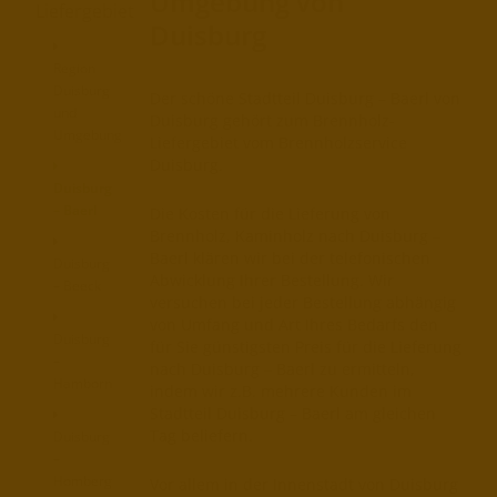
Umgebung von
Liefergebiet
Duisburg
Region
Duisburg
Der schöne Stadtteil Duisburg – Baerl von
und
Duisburg gehört zum Brennholz-
Umgebung
Liefergebiet vom Brennholzservice
Duisburg.
Duisburg
– Baerl
Die Kosten für die Lieferung von
Brennholz, Kaminholz nach Duisburg –
Baerl klären wir bei der telefonischen
Duisburg
Abwicklung Ihrer Bestellung. Wir
– Beeck
versuchen bei jeder Bestellung abhängig
von Umfang und Art Ihres Bedarfs den
Duisburg
für Sie günstigsten Preis für die Lieferung
–
nach Duisburg – Baerl zu ermitteln,
Hamborn
indem wir z.B. mehrere Kunden im
Stadtteil Duisburg – Baerl am gleichen
Tag beliefern.
Duisburg
–
Homberg
Vor allem in der Innenstadt von Duisburg