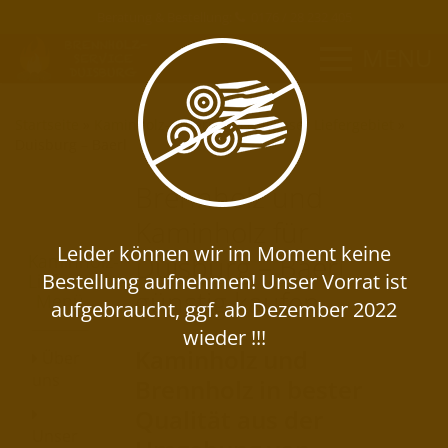
Beratung & Bestellung:
0176 / 28 232 405
MENU
Startseite
»
Kaminholz-Lieferservice
»
Unser Liefergebiet
»
Duisburg – Baerl
Brennholz und
Kaminholz für
Duisburg – Baerl
Kaminholz-
Lieferservice
günstig kaufen
Menü
Kaminholz und
Über
uns
Brennholz in bester
Qualität aus der
Unser