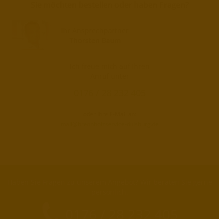
Sie möchten bestellen oder haben Fragen?
Ihr Ansprechpartner
Thorsten Baum
Ich freue mich auf Ihren
Anruf unter
0176 / 28 232 405
oder Ihre E-Mail an:
mail@brennholzservice-duisburg.de
Haben Sie Fragen zu unserem Angebot? Wir beraten Sie gerne
persönlich.
0176 / 28 232 405