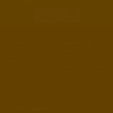
Beratung
anfragen
Brennholzservice
Kaminholz-Produkte
Duisburg
Brennholz und Kaminholz
Kaminholz Birke trocken 30-33 cm
Kaminholz-Lieferservice
Kaminholz Birke trocken 25 cm
Kontakt und Bestellung
Kaminholz Buche trocken 30-33 cm
Produkte und Preise
Kaminholz Buche trocken 25 cm
Brennholz-Partner
Kaminholz Eiche trocken 30-33 cm
Startseite
Kaminholz Eiche trocken 25 cm
Holzbriketts
Holzpellets
Anzündholz
Kaminholz-Liefergebiet
Kontakt