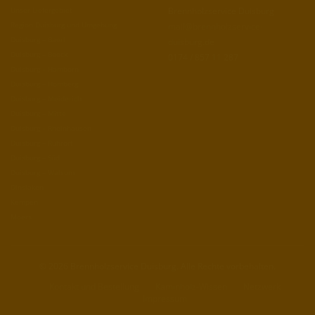
Unser Liefergebiet
Brennholzservice Duisburg
Region Duisburg und Umgebung
mail@brennholzservice-
Duisburg – Baerl
duisburg.de
Duisburg – Beeck
0174 / 857 11 287
Duisburg – Hamborn
Duisburg – Homberg
Duisburg – Meiderich
Duisburg – Mitte
Duisburg – Rheinhausen
Duisburg – Ruhrort
Duisburg – Süd
Duisburg – Walsum
Dinslaken
Kempen
Moers
© 2026 Brennholzservice Duisburg. Alle Rechte vorbehalten.
Kontakt und Bestellung
Kaminholz-Wissen
Netzwerk
Impressum