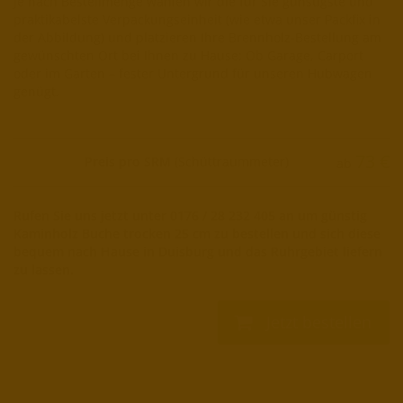
Je nach Bestellmenge wählen wir die für Sie günstigste und
praktikabelste Verpackungseinheit (wie etwa unser Packfix in
der Abbildung) und platzieren Ihre Brennholz-Bestellung am
gewünschten Ort bei Ihnen zu Hause: Ob Garage, Carport
oder im Garten – fester Untergrund für unseren Hubwagen
genügt.
73
€
Preis pro SRM
(Schüttraummeter)
ab
Rufen Sie uns jetzt unter 0176 / 28 232 405 an um günstig
Kaminholz Buche trocken 25 cm zu bestellen und sich diese
bequem nach Hause in Duisburg und das Ruhrgebiet liefern
zu lassen.
Jetzt bestellen