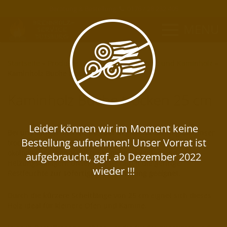
Beratung & Bestellung:
0176 / 28 232 405
MENU
Startseite
»
Produkte und Preise
»
Brennholz und Kaminholz
»
Kaminholz Buche trocken 25 cm
Kaminholz Buche trocken 25 cm
Bei uns kaufen Sie Holz aus der Region für die Region. Unser
trockenes Buchen-Brennholz ist ein hochwertiger und
ökologischer Brennstoff für Kamine, Holzöfen und
Heizungsanlagen. Unser Holz ist durch die geringe
Restfeuchte
zur sofortigen Verbrennung geeignet
.
Durch die
kürzere Scheitlänge von 25 cm
eignet sich dieses
Holz ideal für kleinere Öfen und Kamine.